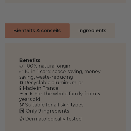
Bienfaits & conseils
Ingrédients
Benefits
🌿 100% natural origin
✅ 10-in-1 care: space-saving, money-
saving, waste-reducing
♻️ Recyclable aluminum jar
🧪 Made in France
👩‍👧‍👧 For the whole family, from 3
years old
💯 Suitable for all skin types
9️⃣ Only 9 ingredients
👍 Dermatologically tested