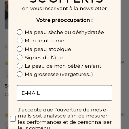
en vous inscrivant à la newsletter
Votre préoccupation :
Préoccupation
Ma peau sèche ou déshydratée
Mon teint terne
Ma peau atopique
Sort by
Signes de l'âge
08/08/2026
La peau de mon bébé / enfant
Martine Laffitte
Ma grossesse (vergetures...)
Super produit
Email
Crème très efficace hydrate bien la peau
Préférences
J'accepte que l'ouverture de mes e-
05/08/2026
mails soit analysée afin de mesurer
les performances et de personnaliser
Aurore Lannes
leur contenu