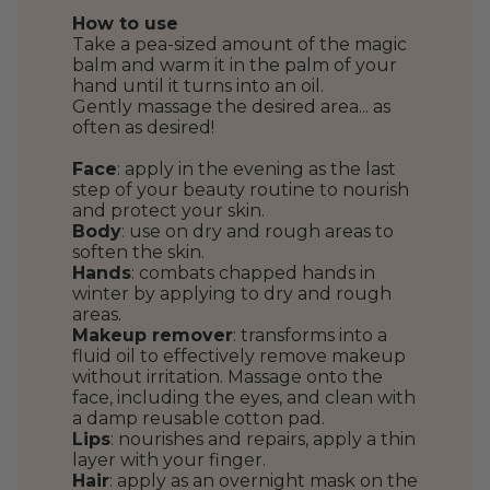
How to use
Take a pea-sized amount of the magic
balm and warm it in the palm of your
hand until it turns into an oil.
Gently massage the desired area... as
often as desired!
Face
: apply in the evening as the last
step of your beauty routine to nourish
and protect your skin.
Body
: use on dry and rough areas to
soften the skin.
Hands
: combats chapped hands in
winter by applying to dry and rough
areas.
Makeup remover
: transforms into a
fluid oil to effectively remove makeup
without irritation. Massage onto the
face, including the eyes, and clean with
a damp reusable cotton pad.
Lips
: nourishes and repairs, apply a thin
layer with your finger.
Hair
: apply as an overnight mask on the