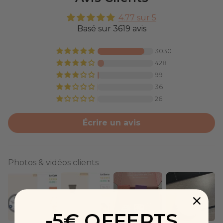
4.77 sur 5
Basé sur 3619 avis
3030
428
99
36
26
Écrire un avis
Photos & vidéos clients
-5€ OFFERTS