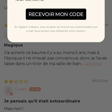
Le Baume Magique, Sans Parfum
RECEVOIR MON CODE
04/08/2026
En cliquant ci-dessus, vous acceptez de recevoir nos communications par
e-mail. Vous pourrez vous désinscrire à tout moment.
Mathilde A.
Magique
J'ai acheté ce baume il y a au moins 5 ans, mais à
l'époque il ne m'avait pas convaincue, donc je l'avais
laissé dans un tiroir de ma salle de bain...
Lire plus
31/07/2026
Gwen
Je pensais qu’il était extraordinaire
Mais non !