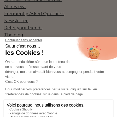
All reviews
Frequently Asked Questions
Newsletter
Refer your friends
The blog
Social Media
Instagram
Facebook
TikTok
Pinterest
Language
ENGLISH
© 2026, Les Petits Prödiges
Legal notice - Privacy policy - Terms and conditions of sale - Return
and refund policy - Cookies