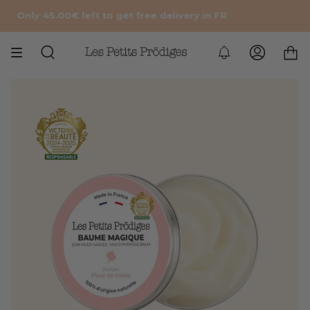
Skip
nly
45.00€
left to get free delivery in FR
to
content
Search
Accoun